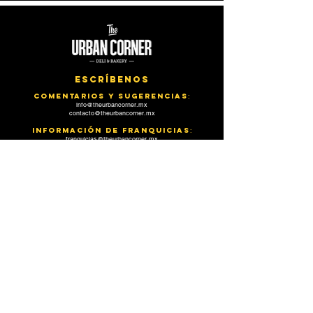
Escríbenos
Comentarios y sugerencias
:
info@theurbancorner.mx
contacto@theurbancorner.mx
INFORMACIÓN DE FRANQUIcias
:
franquicias@theurbancorner.mx
FACTURACIÓN AEROPUERTO aicm
:
Sucursal de Aeropuerto T1:
click aquí
FACTURACIÓN sucursales
:
click aquí
IMPORTANTE
Actualmente manejamos la facturación directo en la tienda en el
momento de tu compra en cada sucursal.
Suscríbete a nuestro
newsletter