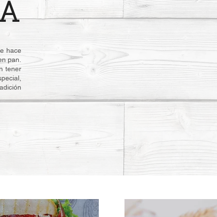
A
ue hace
en pan.
n tener
pecial,
adición