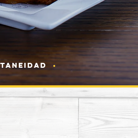
TANEIDAD
•
D
O