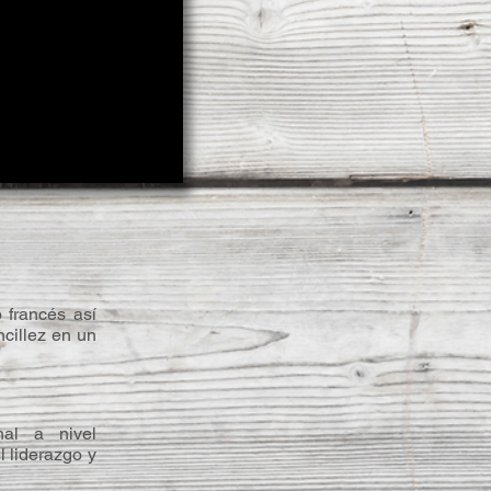
 francés así
ncillez en un
nal a nivel
l liderazgo y