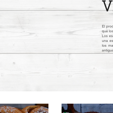
El pro
que lo
Los es
una es
los ma
antigu