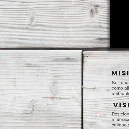
MIS
Ser una 
como ali
ambiente
VIS
​Posici
internac
calidad 